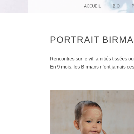
MENU
SKIP TO CONTENT
ACCUEIL
BIO
PORTRAIT BIRM
Rencontres sur le vif, amitiés tissées o
En 9 mois, les Birmans n’ont jamais cessé